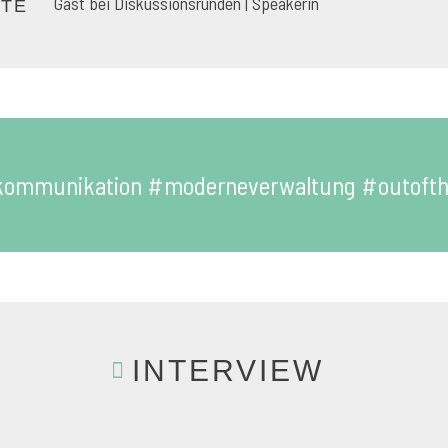
Gast bei Diskussionsrunden | Speakerin
ETE
kommunikation #moderneverwaltung #outofth
INTERVIEW