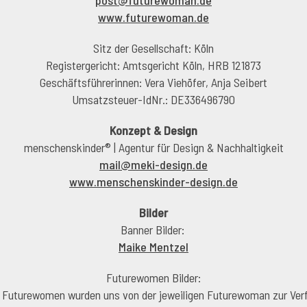
p
st
f
t
r
w
m
n
d
www.futurewoman.de
Sitz der Gesellschaft: Köln
Registergericht: Amtsgericht Köln, HRB 121873
Geschäftsführerinnen: Vera Viehöfer, Anja Seibert
Umsatzsteuer-IdNr.: DE336496790
Konzept & Design
menschenskinder® | Agentur für Design & Nachhaltigkeit
m
l
m
k
-d
s
gn
d
www.menschenskinder-design.de
Bilder
Banner Bilder:
Maike Mentzel
Futurewomen Bilder:
 Futurewomen wurden uns von der jeweiligen Futurewoman zur Verfü