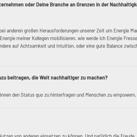
ernehmen oder Deine Branche an Grenzen in der Nachhaltigkei
 bei anderen großen Herausforderungen unserer Zeit um Energie M
 Energie meiner Kollegen mobilisieren, wie werde ich Energie Fresser
ndere auf Achtsamkeit und Intuition, oder eine gute Balance zwisc
azu beitragen, die Welt nachhaltiger zu machen?
können den Status quo zu hinterfragen und Menschen zu empowern, 
tzen von anderen einsetzen zu können. Und natürlich die Freude,