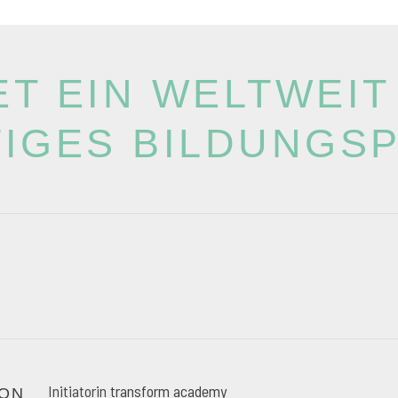
TET EIN WELTWEIT
TIGES BILDUNG
Initiatorin
transform academy
ON