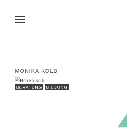
MONIKA KOLB
Ini
BERATUNG
BILDUNG
WIR SIND DIE GENERATION, D
GEMEINSCHAFT, DIE EINE NEU
ERMÖGLICHT, UNSER BESTES 